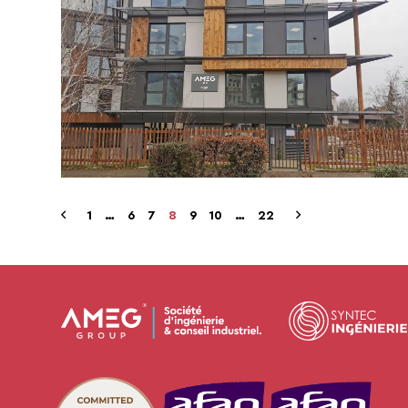
1
…
6
7
8
9
10
…
22