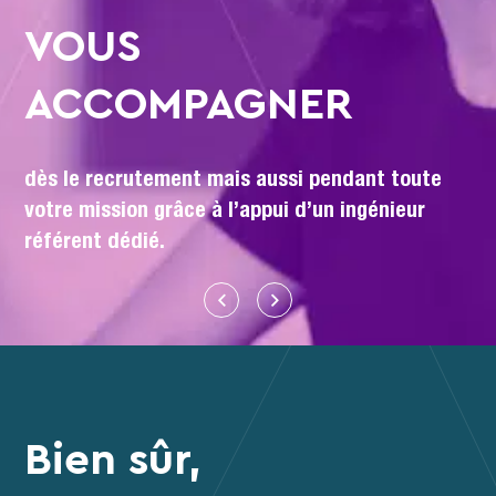
VOUS METT
NER
VALEUR
ssi pendant toute
pour souligner toutes vos 
i d’un ingénieur
mais toujours dans un esprit
transparence aux belles pro
Bien sûr,