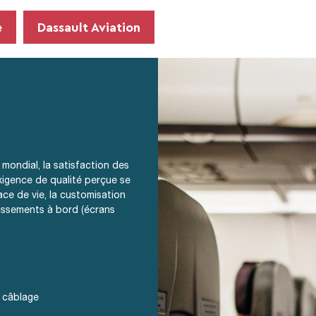
e
Dassault Aviation
 mondial, la satisfaction des
xigence de qualité perçue se
ace de vie, la customisation
tissements à bord (écrans
 câblage