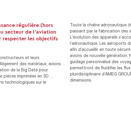
ssance régulière (hors
Toute la chaîne aéronautique do
u secteur de l’aviation
passant par la fabrication des a
L’évolution des appareils s’ac
respecter les objectifs
l’aéronautique. Les aéroports de
afin d’accueillir en toute sécur
avions de nouvelle génération.
nstructeurs et leurs
guidage personnalisé des voyage
llègement des matériaux, avions
permettront de fluidifier les flux
sation de la Big Data pour
pluridisciplinaire d’AMEG GROU
e de pièces imprimées en 3D…
dimensions.
ons technologiques sur le