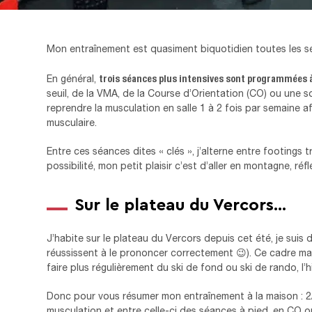
Mon entraînement est quasiment biquotidien toutes les se
trois séances plus intensives sont programmées à 
En général,
seuil, de la VMA, de la Course d’Orientation (CO) ou une 
reprendre la musculation en salle 1 à 2 fois par semaine 
musculaire.
Entre ces séances dites « clés », j’alterne entre footings tr
possibilité, mon petit plaisir c’est d’aller en montagne, réfl
Sur le plateau du Vercors…
J’habite sur le plateau du Vercors depuis cet été, je suis
réussissent à le prononcer correctement 😉). Ce cadre ma
faire plus régulièrement du ski de fond ou ski de rando, l’hi
Donc pour vous résumer mon entraînement à la maison : 2/3
musculation et entre celle-ci des séances à pied, en CO ou en