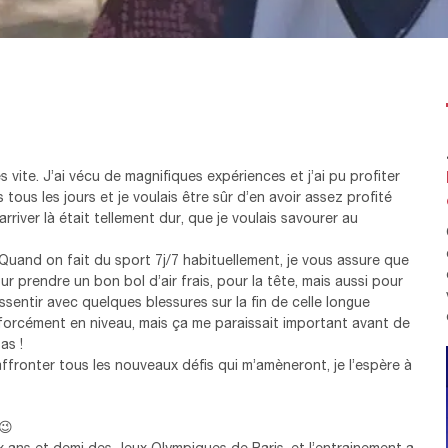
!
 vite. J’ai vécu de magnifiques expériences et j’ai pu profiter
tous les jours et je voulais être sûr d’en avoir assez profité
iver là était tellement dur, que je voulais savourer au
 Quand on fait du sport 7j/7 habituellement, je vous assure que
our prendre un bon bol d’air frais, pour la tête, mais aussi pour
ssentir avec quelques blessures sur la fin de celle longue
forcément en niveau, mais ça me paraissait important avant de
as !
ffronter tous les nouveaux défis qui m’amèneront, je l’espère à
😉
ans et demi des Jeux Olympiques de Paris, et l’entrainement a