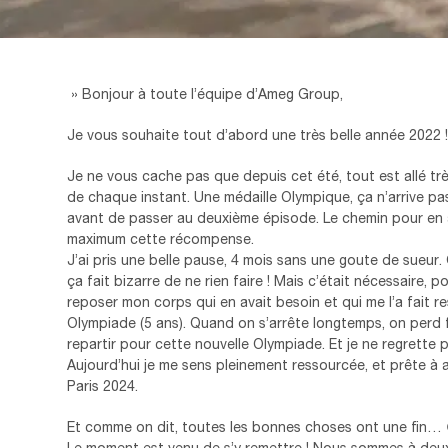
» Bonjour à toute l’équipe d’Ameg Group,
Je vous souhaite tout d’abord une très belle année 2022 
Je ne vous cache pas que depuis cet été, tout est allé très
de chaque instant. Une médaille Olympique, ça n’arrive pas 
avant de passer au deuxième épisode. Le chemin pour en arr
maximum cette récompense.
J’ai pris une belle pause, 4 mois sans une goute de sueur.
ça fait bizarre de ne rien faire ! Mais c’était nécessaire, p
reposer mon corps qui en avait besoin et qui me l’a fait re
Olympiade (5 ans). Quand on s’arrête longtemps, on perd 
repartir pour cette nouvelle Olympiade. Et je ne regrette p
Aujourd’hui je me sens pleinement ressourcée, et prête à a
Paris 2024.
Et comme on dit, toutes les bonnes choses ont une fin… 
Le moment est venu de s’y remettre ! Nous sommes à deux 