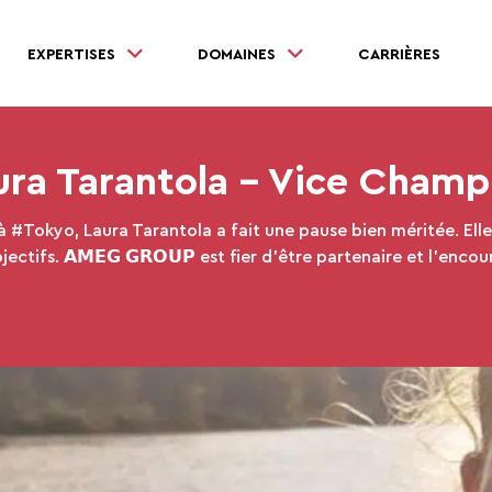
EXPERTISES
DOMAINES
CARRIÈRES
ra Tarantola – Vice Cham
Tokyo, Laura Tarantola a fait une pause bien méritée. Elle 
ctifs. 𝗔𝗠𝗘𝗚 𝗚𝗥𝗢𝗨𝗣 est fier d’être partenaire et l’enco