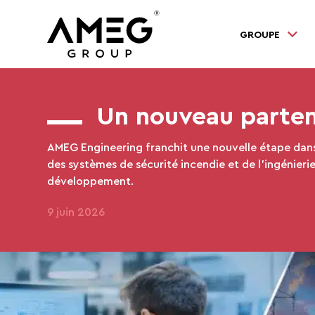
GROUPE
Un nouveau parten
AMEG Engineering franchit une nouvelle étape dans
des systèmes de sécurité incendie et de l’ingénier
développement.
9 juin 2026