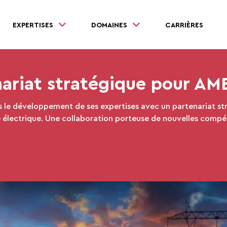
EXPERTISES
DOMAINES
CARRIÈRES
ariat stratégique pour AM
 le développement de ses expertises avec un partenariat st
ie électrique. Une collaboration porteuse de nouvelles compé