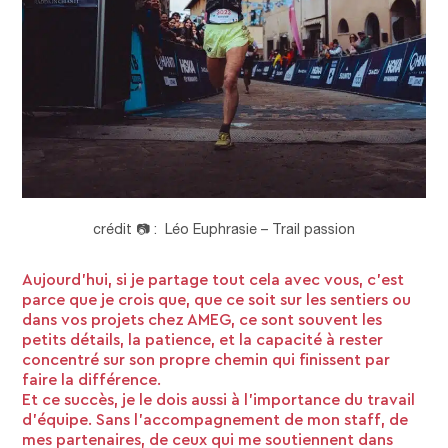
crédit 📷 : Léo Euphrasie – Trail passion
Aujourd’hui, si je partage tout cela avec vous, c’est
parce que je crois que, que ce soit sur les sentiers ou
dans vos projets chez AMEG, ce sont souvent les
petits détails, la patience, et la capacité à rester
concentré sur son propre chemin qui finissent par
faire la différence.
Et ce succès, je le dois aussi à l’importance du travail
d’équipe. Sans l’accompagnement de mon staff, de
mes partenaires, de ceux qui me soutiennent dans