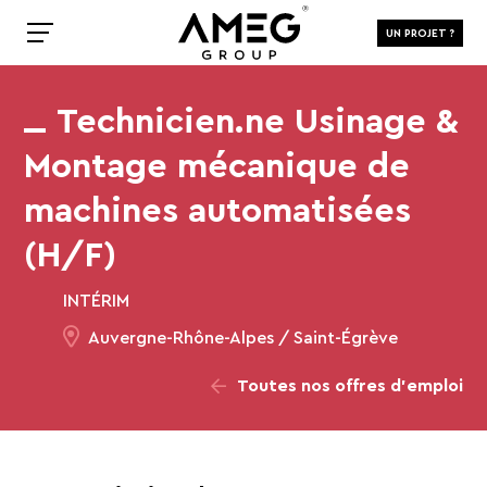
UN PROJET ?
Technicien.ne Usinage &
Montage mécanique de
machines automatisées
(H/F)
INTÉRIM
Auvergne-Rhône-Alpes / Saint-Égrève
Toutes nos offres d’emploi