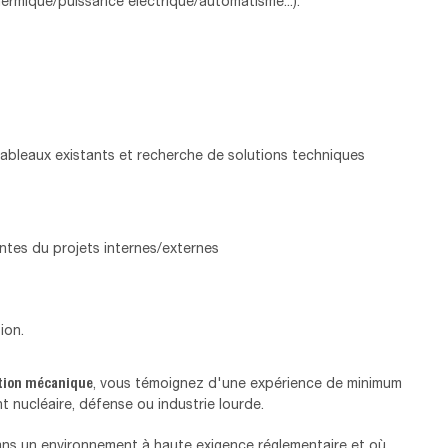
ermique/puissance électrique/automatisme...).
ableaux existants et recherche de solutions techniques
ntes du projets internes/externes
ion.
tion mécanique
, vous témoignez d'une expérience de minimum
 nucléaire, défense ou industrie lourde.
dans un environnement à haute exigence réglementaire et où