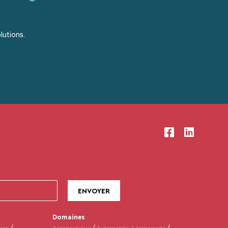
lutions.
Domaines
sion
Aéronautique
Automobile & transports