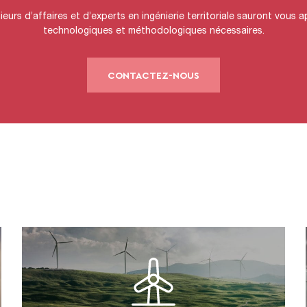
eurs d’affaires et d’experts en ingénierie territoriale sauront vous a
technologiques et méthodologiques nécessaires.
CONTACTEZ-NOUS