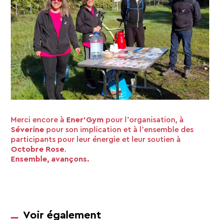
Merci encore à
Ener’Gym
pour l’organisation, à
Séverine
pour son implication et à l’ensemble des
participants pour leur énergie et leur soutien à
Octobre Rose
.
Ensemble, avançons.
Voir également