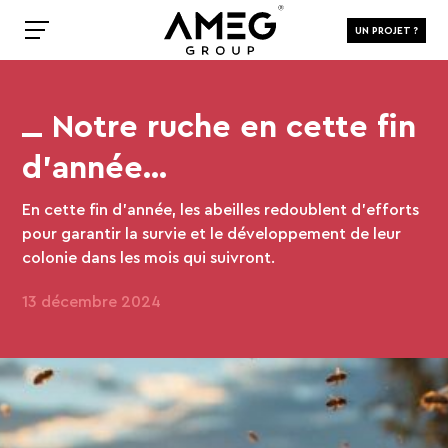
UN PROJET ?
Notre ruche en cette fin
d’année…
En cette fin d'année, les abeilles redoublent d'efforts
pour garantir la survie et le développement de leur
colonie dans les mois qui suivront.
13 décembre 2024