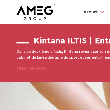
GROUPE
Kintana ILTIS | En
Dans ce deuxième article, Kintana revient sur son d
cabinet de kinésithérapie du sport et ses entraîne
30 janvier 2026