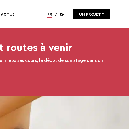
ACTUS
FR
UN PROJET ?
EN
t routes à venir
au mieux ses cours, le début de son stage dans un