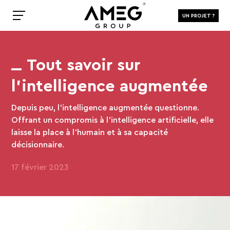
UN PROJET ?
Tout savoir sur
l’intelligence augmentée
Depuis peu, l’intelligence augmentée questionne.
Offrant un compromis à l'intelligence artificielle, elle
laisse la place à l'humain et à sa capacité
décisionnaire.
17 février 2023