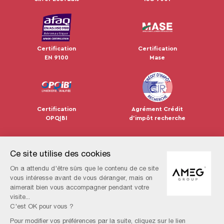
Certification
Certification
EN 9100
Mase
Certification
Agrément Crédit
OPQIBI
d'impôt recherche
Newsletter
Ce site utilise des cookies
On a attendu d'être sûrs que le contenu de ce site
vous intéresse avant de vous déranger, mais on
aimerait bien vous accompagner pendant votre
visite...
C'est OK pour vous ?
Pour modifier vos préférences par la suite, cliquez sur le lien
Groupe
Domaines
Expertises