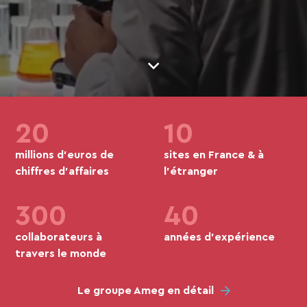
des installations générales
des systèmes d’informations
électrique
healthcare
process
20
10
documentaire
millions d’euros de
sites en France & à
chiffres d’affaires
l’étranger
300
40
collaborateurs à
années d’expérience
travers le monde
Le groupe Ameg en détail