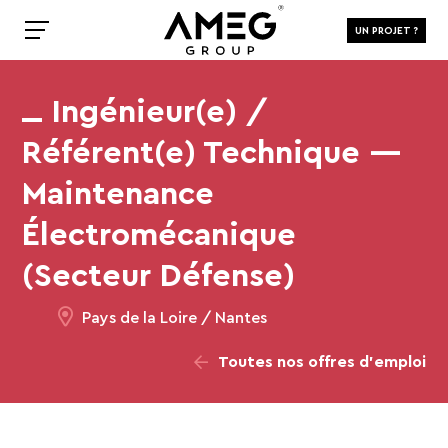
UN PROJET ?
Ingénieur(e) /
Référent(e) Technique —
Maintenance
Électromécanique
(Secteur Défense)
Pays de la Loire / Nantes
Toutes nos offres d’emploi