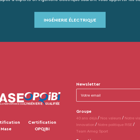
INGÉNIERIE ÉLECTRIQUE
Newsletter
Groupe
40 ans déjà
Nos valeurs
Notre vi
tification
Certification
Innovation
Notre politique RSE
Mase
OPQIBI
Team Ameg Sport