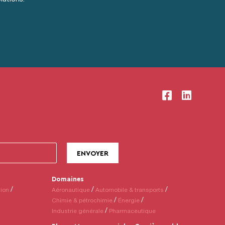
Domaines
sion
Aéronautique
Automobile & transports
Chimie & pétrochimie
Énergie
Industrie générale
Pharmaceutique